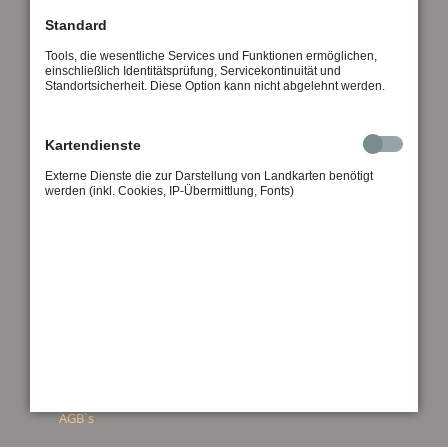
AGB`s
Standard
Tools, die wesentliche Services und Funktionen ermöglichen,
Droese Touristik GmbH
einschließlich Identitätsprüfung, Servicekontinuität und
Standortsicherheit. Diese Option kann nicht abgelehnt werden.
Spechsart 44
06618 Naumburg
Kartendienste
Fon: +49 (0) 3445 75 89 510
Externe Dienste die zur Darstellung von Landkarten benötigt
E-Mail: info@droese-touristik.de
werden (inkl. Cookies, IP-Übermittlung, Fonts)
Ferienwohnungen
Hotel
Kontakt & Anfahrt
AGB`s